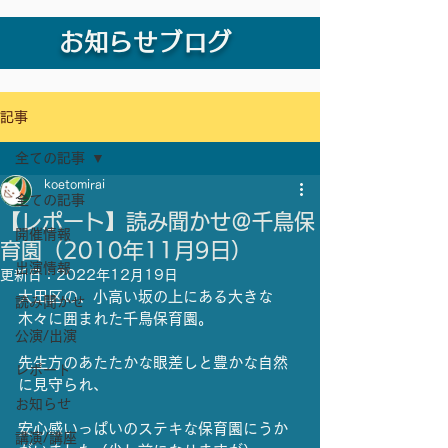
お知らせブログ
記事
全ての記事
koetomirai
全ての記事
【レポート】読み聞かせ＠千鳥保
開催情報
育園（2010年11月9日）
出演情報
更新日：
2022年12月19日
大田区の、小高い坂の上にある大きな
読み聞かせ
木々に囲まれた千鳥保育園。
公演/出演
先生方のあたたかな眼差しと豊かな自然
レポート
に見守られ、
お知らせ
安心感いっぱいのステキな保育園にうか
講演/講座