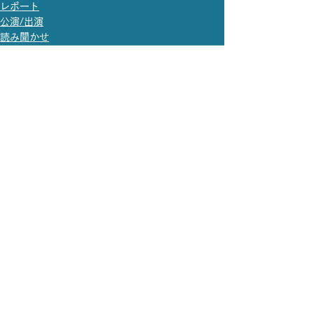
レポート
公演/出演
読み聞かせ
すべて表示
最新記事