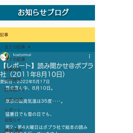
お知らせブログ
記事
全ての記事
koetomirai
全ての記事
【レポート】読み聞かせ＠ポプラ
開催情報
社（2011年8月10日）
出演情報
更新日：
2022年5月17日
夏の真ん中、8月10日。
読み聞かせ
公演/出演
東京の最高気温は35度‥‥。
レポート
猛暑日でも雪の日でも、
お知らせ
第2・第4火曜日はポプラ社で絵本の読み
講演/講座