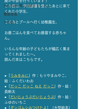
聞かせ会を行っています！
YouTube 声と未来チャンネル
この日は、予防接種を受けたあとに来て
くれた小学生、
賛助会員
このあとプールへ行く幼稚園生、
その他
お昼ごはんを食べてお昼寝する赤ちゃ
ん。
いろんな年齢の子どもたちが幅広く集ま
ってくれました～。
読んだ本はこちらです。
●『
うみをみに
』作：もりやまみやこ、
絵：ふくだいわお
●『
だっこ だっこ ねえ だっこ
』作・絵：
長新太
●『
だいじょうぶだいじょうぶ
』作・絵：
ふゆのいちこ
●『
ダンゴムシみつけたよ
』（大型絵本）