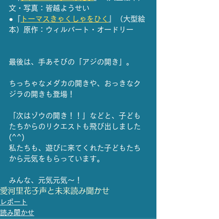
文・写真：皆越ようせい
●『
トーマスきゃくしゃをひく
』（大型絵
本）原作：ウィルバート・オードリー
最後は、手あそびの「アジの開き」。
ちっちゃなメダカの開きや、おっきなク
ジラの開きも登場！
「次はゾウの開き！！」などと、子ども
たちからのリクエストも飛び出しました
(^^)
私たちも、遊びに来てくれた子どもたち
から元気をもらっています。
みんな、元気元気～！    	
愛河里花子
声と未来
読み聞かせ
レポート
読み聞かせ