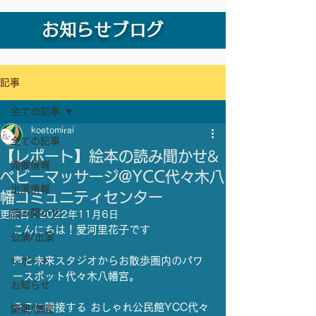
お知らせブログ
記事
全ての記事
koetomirai
全ての記事
【レポート】絵本の読み聞かせ&
開催情報
ベビーマッサージ@YCC代々木八
出演情報
幡コミュニティセンター
読み聞かせ
更新日：
2022年11月6日
こんにちは！愛河里花子です
公演/出演
声と未来スタジオからお散歩圏内のパワ
レポート
ースポット代々木八幡宮。
お知らせ
そこに隣接する おしゃれ公民館YCC代々
講演/講座