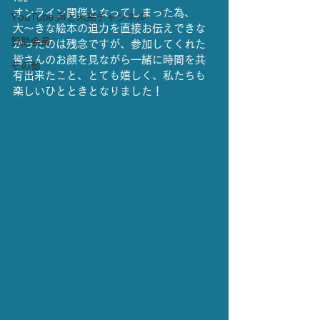
オンライン開催となってしまった為、
YouTube 声と未来チャンネル
大〜きな絵本の迫力を直接お伝えできな
賛助会員
かったのは残念ですが、参加してくれた
皆さんのお顔を見ながら一緒に時間を共
その他
有出来たこと、とても嬉しく、私たちも
楽しいひとときとなりました！