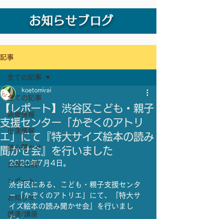
お知らせブログ
記事
全ての記事
koetomirai
全ての記事
【レポート】渋谷区こども・親子
開催情報
支援センター「かぞくのアトリ
出演情報
エ」にて『特大サイズ絵本の読み
読み聞かせ
聞かせ会』を行いました
2020年7月4日。
公演/出演
レポート
渋谷区にある、こども・親子支援センタ
ー「かぞくのアトリエ」にて、『特大サ
お知らせ
イズ絵本の読み聞かせ会』を行いまし
講演/講座
た。