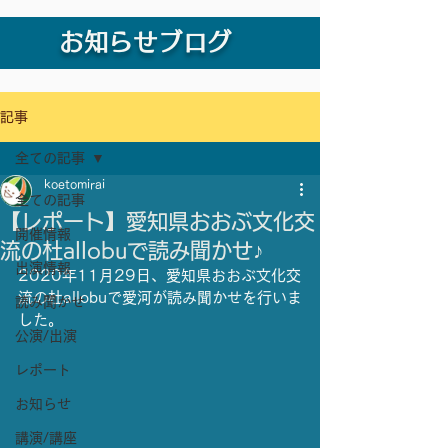
お知らせブログ
記事
全ての記事
koetomirai
全ての記事
【レポート】愛知県おおぶ文化交
開催情報
流の杜allobuで読み聞かせ♪
出演情報
2020年11月29日、愛知県おおぶ文化交
流の杜allobuで愛河が読み聞かせを行いま
読み聞かせ
した。
公演/出演
レポート
お知らせ
講演/講座