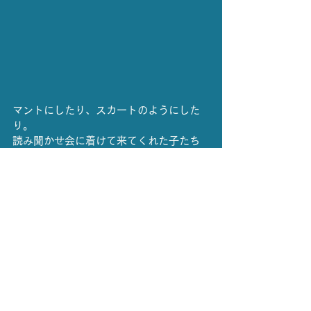
マントにしたり、スカートのようにした
り。
読み聞かせ会に着けて来てくれた子たち
もいました。妖精さんみたいでかわいか
ったです。
思いがいっぱいのメッセージボードもあ
り...