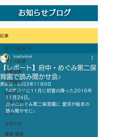
お知らせブログ
記事
全ての記事
koetomirai
全ての記事
【レポート】府中・めぐみ第二保
開催情報
育園で読み聞かせ会♪
出演情報
更新日：
2022年11月6日
54年ぶりに11月に初雪の降った2016年
読み聞かせ
11月24日。
公演/出演
府中のめぐみ第二保育園に 愛河が絵本の
読み聞かせに♪
レポート
お知らせ
講演/講座