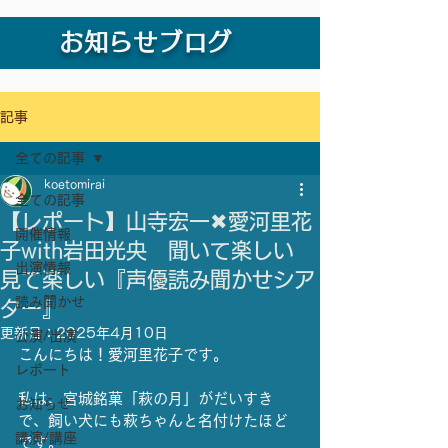
お知らせブログ
記事
全ての記事
koetomirai
全ての記事
【レポート】山寺宏一✖愛河里花
開催情報
子with岩田光央 聞いて楽しい
出演情報
見て楽しい『声優読み聞かせシア
読み聞かせ
ター』
更新日：
2025年4月10日
公演/出演
こんにちは！愛河里花子です。
レポート
私は、宮城銘菓「萩の月」がだいすき
お知らせ
で、飼い犬にも萩ちゃんと名付けたほど
講演/講座
です。