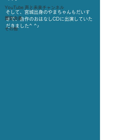
YouTube 声と未来チャンネル
そして、宮城出身のやまちゃんもだいす
賛助会員
きで、自作のおはなしCDに出演していた
だきました^ ^♪
その他