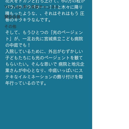
花火をドカンと打ち上げて、60万の粒が
YouTube 声と未来チャンネル
パラパラパラパラーー！！と木々に降り
積もったような、、それはそれはもう 圧
賛助会員
巻のキラキラなんです。
その他
そして、もうひとつの『光のページェン
ト』が、一足お先に宮城県立こども病院
の中庭でも！
入院しているために、外出がむずかしい
子どもたちにも光のページェントを観て
もらいたい。そんな思いで 病院と地元企
業さんが中心となり、中庭いっぱいにス
テキなイルミネーションの飾り付けを毎
年行っているのです。