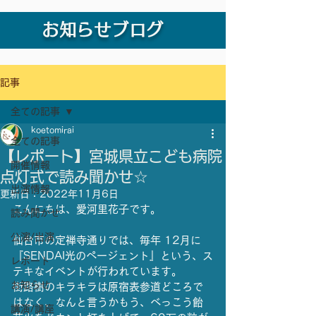
お知らせブログ
記事
全ての記事
koetomirai
全ての記事
【レポート】宮城県立こども病院
開催情報
点灯式で読み聞かせ☆
出演情報
更新日：
2022年11月6日
こんにちは、愛河里花子です。
読み聞かせ
公演/出演
仙台市の定禅寺通りでは、毎年 12月に
『SENDAI光のページェント』という、ス
レポート
テキなイベントが行われています。
お知らせ
街路樹のキラキラは原宿表参道どころで
はなく、なんと言うかもう、べっこう飴
講演/講座