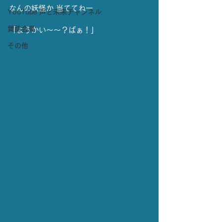
なんの妖怪か 当ててねー
YouTube 声と未来チャンネル
賛助会員
「ようかい～～？ばぁ！」
その他