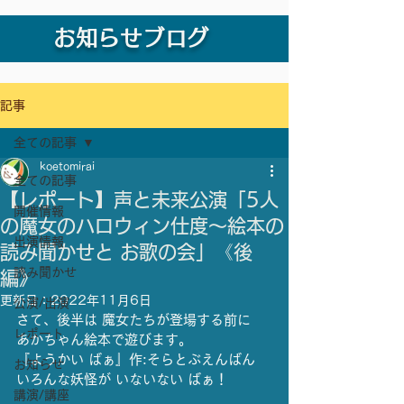
お知らせブログ
記事
全ての記事
koetomirai
全ての記事
【レポート】声と未来公演「5人
開催情報
の魔女のハロウィン仕度〜絵本の
出演情報
読み聞かせと お歌の会」《後
読み聞かせ
編》
更新日：
2022年11月6日
公演/出演
さて、後半は 魔女たちが登場する前に  
レポート
あかちゃん絵本で遊びます。
『ようかい ばぁ』作:そらとぶえんばん
お知らせ
いろんな妖怪が いないない ばぁ！
講演/講座