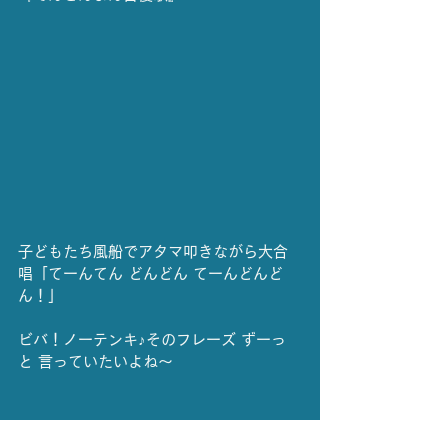
子どもたち風船でアタマ叩きながら大合
唱「てーんてん どんどん てーんどんど
ん！」
ビバ！ノーテンキ♪そのフレーズ ずーっ
と 言っていたいよね～
最後は、これも口に出して発声すると気