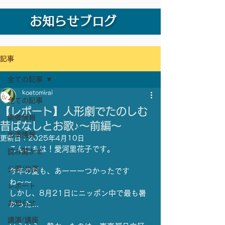
お知らせブログ
記事
全ての記事
koetomirai
全ての記事
【レポート】人形劇でたのしむ
開催情報
昔ばなしとお歌♪～前編～
出演情報
更新日：
2025年4月10日
こんにちは！愛河里花子です。
読み聞かせ
公演/出演
今年の夏も、あーーーつかったです
ね〜〜
レポート
しかし、8月21日にニッポン中で最も暑
お知らせ
かった…
講演/講座