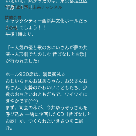
いえいえ、熱かったのは、東京都足立区
YouTube 声と未来チャンネル
栗原1-3-1！
賛助会員
ギャラクシティー西新井文化ホールだっ
たことでしょう！！
その他
午後1時より、
「〜人気声優と歌のおにいさんが夢の共
演〜人形劇でたのしむ 昔ばなしとお歌」
が行われました♪
ホール920席は、満員御礼☆
おじいちゃんおばあちゃん、お父さんお
母さん、大勢のかわいいこどもたち、少
数のおおきいおともだちで、ワイワイに
ぎやかです(^^)
まず、司会の私が、今井ゆうぞうさんを
呼び込み 一緒に企画したCD「昔ばなしと
お歌」が、つくられたいきさつをご紹
介。