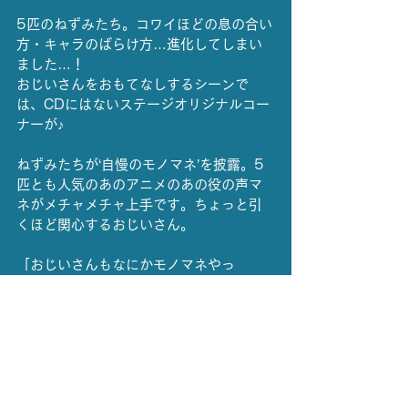
5匹のねずみたち。コワイほどの息の合い
方・キャラのばらけ方…進化してしまい
ました…！
おじいさんをおもてなしするシーンで
は、CDにはないステージオリジナルコー
ナーが♪
ねずみたちが‘自慢のモノマネ’を披露。5
匹とも人気のあのアニメのあの役の声マ
ネがメチャメチャ上手です。ちょっと引
くほど関心するおじいさん。
「おじいさんもなにかモノマネやっ
て〜！」とかわいいねずみたちにせがま
れ、では…！と1988年映画AKIRAの金
田の声マネを披露するも「知らなーい」
とねずみたちはポカン顔。