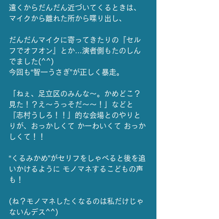
遠くからだんだん近づいてくるときは、
マイクから離れた所から喋り出し、
だんだんマイクに寄ってきたりの『セル
フでオフオン』とか…演者側もたのしん
でました(^^)
今回も“智一うさぎ”が正しく暴走。
「ねぇ、足立区のみんな〜。かめどこ？
見た！？え〜うっそだ〜〜！」などと
『志村うしろ！！』的な会場とのやりと
りが、おっかしくて かーわいくて おっか
しくて！！
“くるみかめ”がセリフをしゃべると後を追
いかけるように モノマネするこどもの声
も！
(ね？モノマネしたくなるのは私だけじゃ
ないんデス^^)