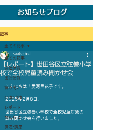
お知らせブログ
記事
全ての記事
koetomirai
全ての記事
【レポート】世田谷区立弦巻小学
開催情報
校で全校児童読み聞かせ会
出演情報
こんにちは！愛河里花子です。
読み聞かせ
公演/出演
2025年2月8日。
レポート
世田谷区立弦巻小学校で全校児童対象の
お知らせ
読み聞かせ会を行いました。
講演/講座