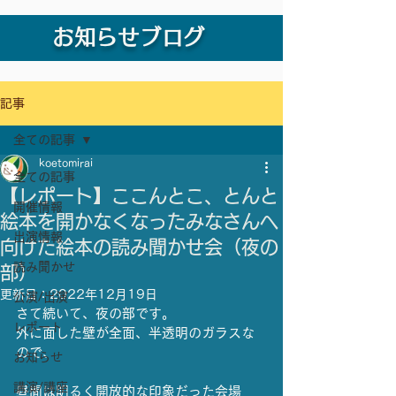
お知らせブログ
記事
全ての記事
koetomirai
全ての記事
【レポート】ここんとこ、とんと
開催情報
絵本を開かなくなったみなさんへ
出演情報
向けた絵本の読み聞かせ会（夜の
読み聞かせ
部）
更新日：
2022年12月19日
公演/出演
さて続いて、夜の部です。
レポート
外に面した壁が全面、半透明のガラスな
ので、
お知らせ
講演/講座
昼間は明るく開放的な印象だった会場