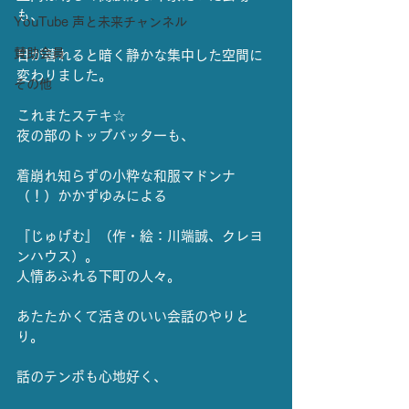
も、
YouTube 声と未来チャンネル
賛助会員
日が暮れると暗く静かな集中した空間に
変わりました。
その他
これまたステキ☆
夜の部のトップバッターも、
着崩れ知らずの小粋な和服マドンナ
（！）かかずゆみによる
『じゅげむ』（作・絵：川端誠、クレヨ
ンハウス）。
人情あふれる下町の人々。
あたたかくて活きのいい会話のやりと
り。
話のテンポも心地好く、