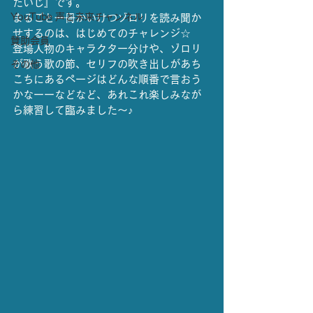
たいじ』です。
YouTube 声と未来チャンネル
まるごと一冊かいけつゾロリを読み聞か
せするのは、はじめてのチャレンジ☆
賛助会員
登場人物のキャラクター分けや、ゾロリ
が歌う歌の節、セリフの吹き出しがあち
その他
こちにあるページはどんな順番で言おう
かなーーなどなど、あれこれ楽しみなが
ら練習して臨みました〜♪