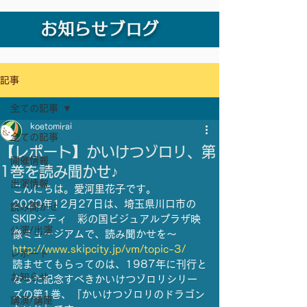
お知らせブログ
記事
全ての記事
koetomirai
全ての記事
【レポート】かいけつゾロリ、第
開催情報
1巻を読み聞かせ♪
出演情報
こんにちは。愛河里花子です。
2020年12月27日は、埼玉県川口市の
読み聞かせ
SKIPシティ　彩の国ビジュアルプラザ映
公演/出演
像ミュージアムで、読み聞かせを〜
http://www.skipcity.jp/vm/topic-3/
レポート
読ませてもらってのは、1987年に刊行と
お知らせ
なった記念すべきかいけつゾロリシリー
ズの第1巻、『かいけつゾロリのドラゴン
講演/講座