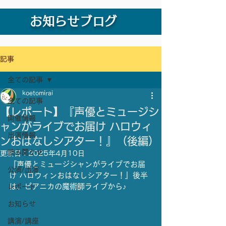
お知らせブログ
記事
全ての記事
koetomirai
全ての記事
【レポート】『声優とミュージシ
開催情報
ャンがライブでお届け ハロウィ
出演情報
ンおはなしシアター！』（後編）
読み聞かせ
更新日：
2025年4月10日
『声優とミュージシャンがライブでお届
公演/出演
け ハロウィンおはなしシアター！』後半
は、ピアニカの魔術師ライブから♪
レポート
お知らせ
講演/講座