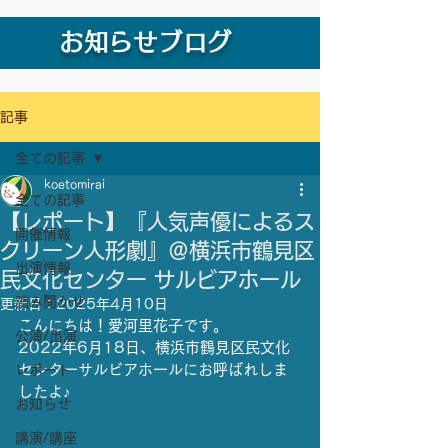
お知らせブログ
記事
全ての記事
koetomirai
全ての記事
【レポート】『人気声優によるス
開催情報
クリーン人形劇』＠横浜市鶴見区
出演情報
民文化センター サルビアホール
読み聞かせ
更新日：
2025年4月10日
こんにちは！愛河里花子です。
公演/出演
2022年6月18日、横浜市鶴見区民文化
センターサルビアホールにお呼ばれしま
レポート
したよ♪
お知らせ
講演/講座