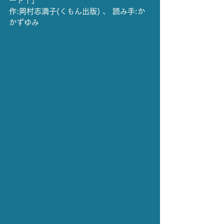
ート！』
作:岡村志満子(くもん出版) 、 読み手:か
かずゆみ