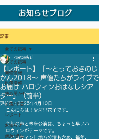
お知らせブログ
記事
全ての記事
koetomirai
全ての記事
【レポート】「〜とっておきのじ
開催情報
かん2018〜 声優たちがライブで
出演情報
お届け ハロウィンおはなしシア
読み聞かせ
ター」（前半）
更新日：
2025年4月10日
公演/出演
こんにちは！愛河里花子です。
レポート
今年の声と未来公演は、ちょっと早いハ
お知らせ
ロウィンがテーマです。
講演/講座
「ハロウィン」地方公演も含め、毎年、