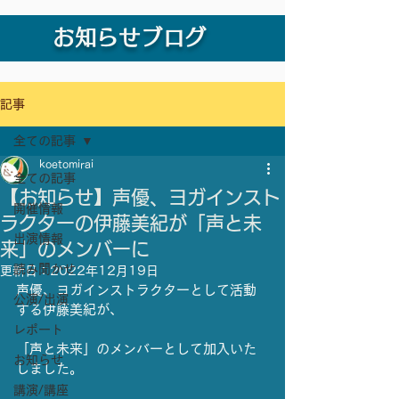
お知らせブログ
記事
全ての記事
koetomirai
全ての記事
【お知らせ】声優、ヨガインスト
開催情報
ラクターの伊藤美紀が「声と未
出演情報
来」のメンバーに
読み聞かせ
更新日：
2022年12月19日
声優、ヨガインストラクターとして活動
公演/出演
する伊藤美紀が、
レポート
「声と未来」のメンバーとして加入いた
お知らせ
しました。
講演/講座