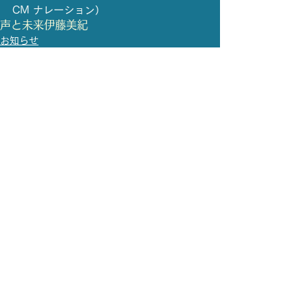
CM ナレーション）    	
声と未来
伊藤美紀
お知らせ
すべて表示
最新記事