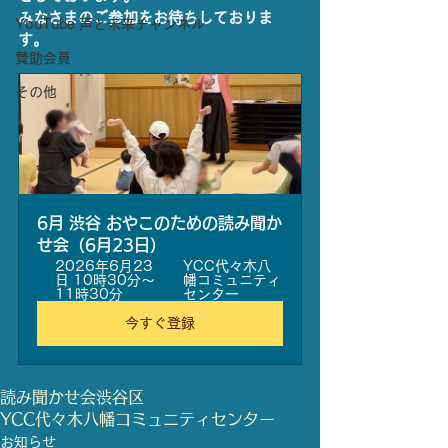
みなさまのご参加をお待ちしておりま
YouTube 声と未来チャンネル
す。
賛助会員
その他
6月 渋谷 おやこのための読み聞か
せ会（6月23日）
2026年6月23
YCC代々木八
日 10時30分～
幡コミュニティ
11時30分
センター
今すぐ登録
読み聞かせ会
渋谷区
YCC代々木八幡コミュニティセンター
お知らせ