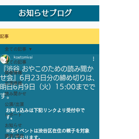
お知らせブログ
記事
全ての記事
koetomirai
全ての記事
『渋谷 おやこのための読み聞か
開催情報
せ会』6月23日分の締め切りは、
出演情報
明日6月9日（火）15:00までで
読み聞かせ
す。
公演/出演
お申し込みは下記リンクより受付中で
レポート
す。
お知らせ
※本イベントは渋谷区在住の親子を対象
講演/講座
としております。