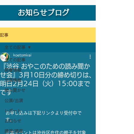
お知らせブログ
記事
全ての記事
koetomirai
全ての記事
『渋谷 おやこのための読み聞か
開催情報
せ会』3月10日分の締め切りは、
出演情報
明日2月24日（火）15:00まで
読み聞かせ
です
公演/出演
レポート
お申し込みは下記リンクより受付中で
す。
お知らせ
講演/講座
※本イベントは渋谷区在住の親子を対象