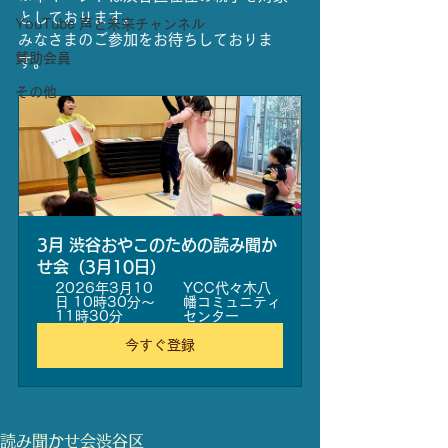
としております。
YouTube 声と未来チャンネル
みなさまのご参加をお待ちしておりま
賛助会員
す。
その他
3月 渋谷おやこのための読み聞か
せ会（3月10日）
2026年3月10
YCC代々木八
日 10時30分～
幡コミュニティ
11時30分
センター
今すぐ登録
読み聞かせ会
渋谷区