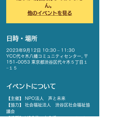
ん。
他のイベントを見る
日時・場所
2023年9月12日 10:30 – 11:30
YCC代々木八幡コミュニティセンター, 〒
151-0053 東京都渋谷区代々木５丁目１
−１５
イベントについて
【主催】 NPO法人　声と未来
【協力】 社会福祉法人　渋谷区社会福祉協
議会
【場所】 YCC代々木八幡コミュニティセン
ター  和室1・2
【日時】 9月12日(火) 
※ 応募〆切  8月29日(火) 15:00 まで