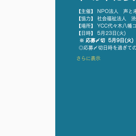
【主催】 NPO法人　声と
【協力】 社会福祉法人　
【場所】 YCC代々木八幡
【日時】 5月23日(火)
  ※ 応募〆切  5月9日(火) 
  ◎応募〆切日時を過ぎて
さらに表示