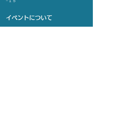
−１５
イベントについて
【主催】 NPO法人　声と未来
【協力】 社会福祉法人　渋谷区社会福祉協
議会
【場所】 YCC代々木八幡コミュニティセン
ター  和室1・2
【日時】4月9日(火) 
※ 応募〆切  3月26日(火) 15:00 まで
◎応募〆切日時を過ぎてのお申込みは無効と
なります。
さらに表示