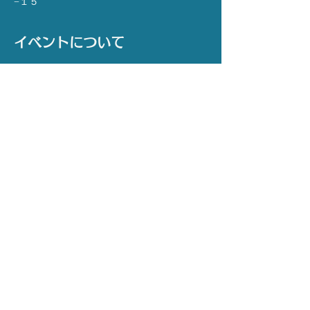
−１５
イベントについて
【主催】 NPO法人　声と未来
【協力】 社会福祉法人　渋谷区社会福祉協
議会
【場所】 YCC代々木八幡コミュニティセン
ター  和室1・2
【日時】4月23日(火) 
※ 応募〆切  4月9日(火) 15:00 まで
◎応募〆切日時を過ぎてのお申込みは無効と
なります。
さらに表示