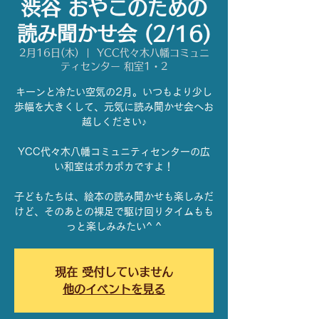
渋谷 おやこのための
読み聞かせ会 (2/16)
2月16日(木)
  |  
YCC代々木八幡コミュニ
ティセンター 和室1・2
キーンと冷たい空気の2月。いつもより少し
歩幅を大きくして、元気に読み聞かせ会へお
越しください♪
YCC代々木八幡コミュニティセンターの広
い和室はポカポカですよ！
子どもたちは、絵本の読み聞かせも楽しみだ
けど、そのあとの裸足で駆け回りタイムもも
っと楽しみみたい^ ^
現在 受付していません
他のイベントを見る