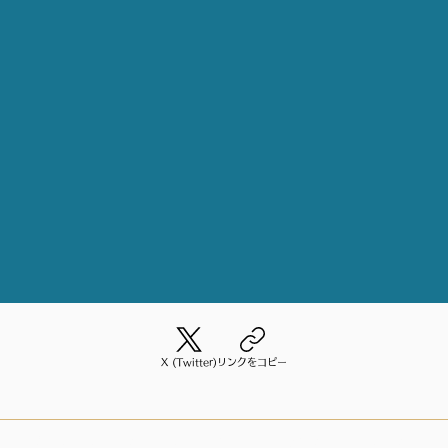
X (Twitter)
リンクをコピー
© 2023 by Koetomirai / Tokyo /
info@koe-to-mirai.net