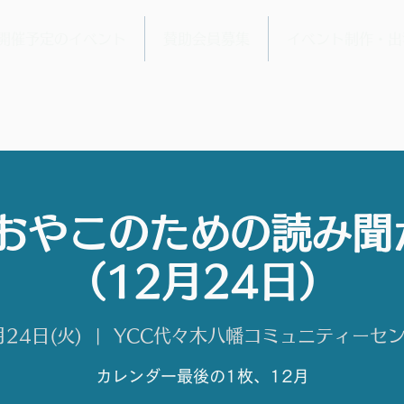
開催予定のイベント
賛助会員募集
イベント制作・出
 おやこのための読み聞
（12月24日）
月24日(火)
  |  
YCC代々木八幡コミュニティーセ
カレンダー最後の1枚、12月