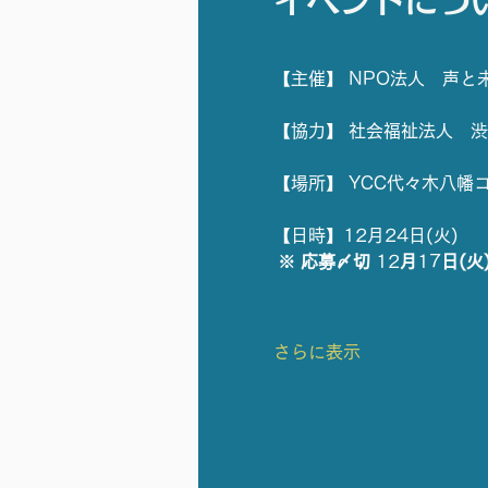
イベントにつ
【主催】 NPO法人　声と
【協力】 社会福祉法人　
【場所】 YCC代々木八幡
【日時】12月24日(火) 
※ 応募〆切 
12
月
17
日(火)
さらに表示