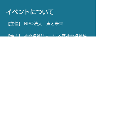
イベントについて
【主催】 NPO法人　声と未来
【協力】 社会福祉法人　渋谷区社会福祉協
議会
【場所】 YCC代々木八幡コミュニティセン
ター  和室1・2
【日時】10月8日(火) 
※ 応募〆切 10月1日(火) 15:00 まで
さらに表示