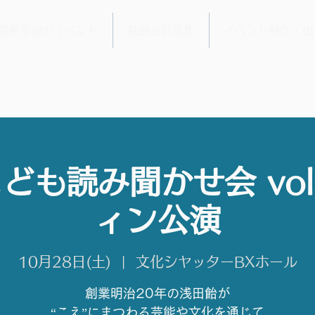
開催予定のイベント
賛助会員募集
イベント制作・出
ども読み聞かせ会 vol
ィン公演
10月28日(土)
  |  
文化シヤッターBXホール
創業明治20年の浅田飴が
“こえ”にまつわる芸能や文化を通じて