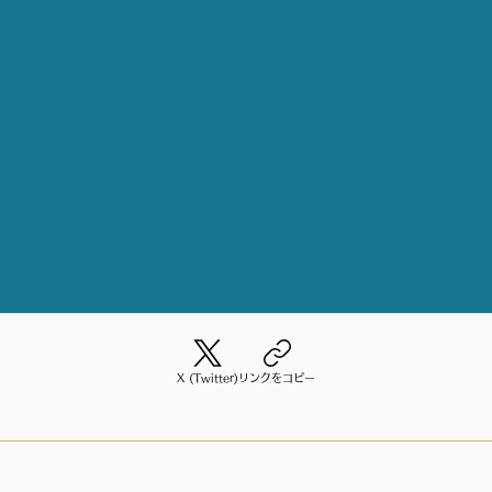
X (Twitter)
リンクをコピー
© 2023 by Koetomirai / Tokyo /
info@koe-to-mirai.net