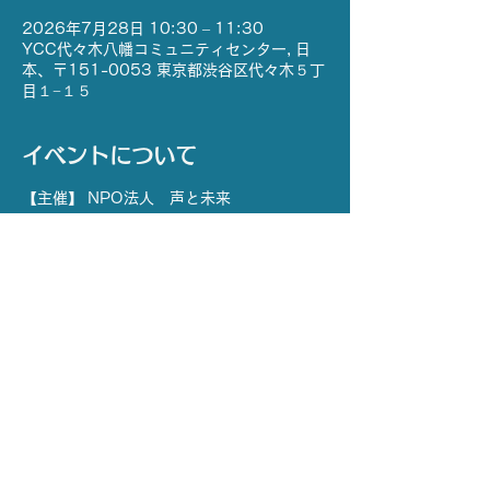
2026年7月28日 10:30 – 11:30
YCC代々木八幡コミュニティセンター, 日
本、〒151-0053 東京都渋谷区代々木５丁
目１−１５
イベントについて
【主催】 NPO法人　声と未来
【協力】 社会福祉法人　渋谷区社会福祉協
議会
【場所】 YCC代々木八幡コミュニティセン
ター  和室1・2
【日時】7月28日(火) 
※ 応募〆切 7月14日(火) 15:00 まで
さらに表示