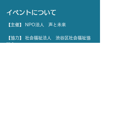
イベントについて
【主催】 NPO法人　声と未来
【協力】 社会福祉法人　渋谷区社会福祉協
議会
【場所】 YCC代々木八幡コミュニティセン
ター  和室1・2
【日時】7月22日(火) 
※ 応募〆切 7月8日(火) 15:00 まで
＊応募〆切日にご注意ください。
さらに表示