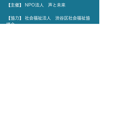
【主催】 NPO法人　声と未来
【協力】 社会福祉法人　渋谷区社会福祉協
議会
【場所】 YCC代々木八幡コミュニティセン
ター  和室1・2
【日時】5月13日(火) 
※ 応募〆切 
5
月
6
日(火) 15:00 まで
さらに表示
X (Twitter)
リンクをコピー