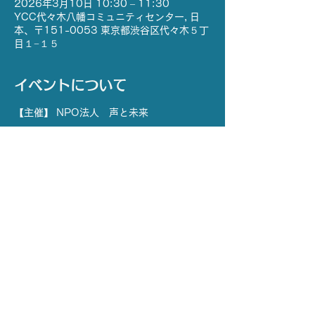
2026年3月10日 10:30 – 11:30
YCC代々木八幡コミュニティセンター, 日
本、〒151-0053 東京都渋谷区代々木５丁
目１−１５
イベントについて
【主催】 NPO法人　声と未来
【協力】 社会福祉法人　渋谷区社会福祉協
議会
【場所】 YCC代々木八幡コミュニティセン
ター  和室1・2
【日時】3月10日(火) 
※ 応募〆切 2月24日(火) 15:00 まで
さらに表示