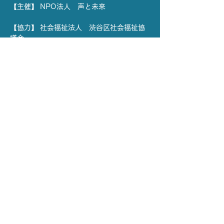
【主催】 NPO法人　声と未来
【協力】 社会福祉法人　渋谷区社会福祉協
議会
【場所】 YCC代々木八幡コミュニティセン
ター  和室1・2
【日時】12月9日(火) 
※ 応募〆切 12月2日(火) 15:00 まで
さらに表示
X (Twitter)
リンクをコピー