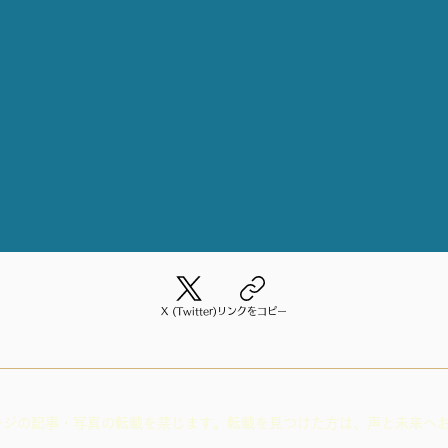
X (Twitter)
リンクをコピー
© 2023 by Koetomirai / Tokyo /
info@koe-to-mirai.net
ージの記事・写真の転載を禁じます。転載を見つけた方は、声と未来へ