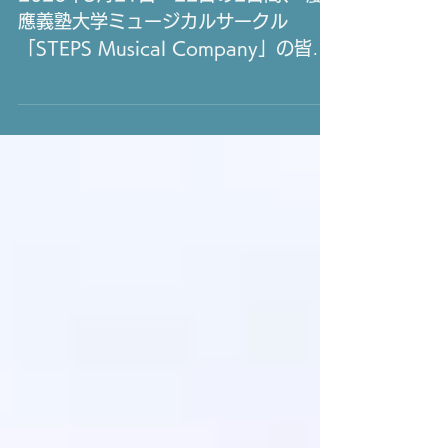
学“STEPS Musical
Company”でワークショップ
2026年3月21日・22日の2日間、 慶
應義塾大学ミュージカルサークル
「STEPS Musical Company」の皆さ
んに向けて 愛河里花子がワークショッ
プ講師を務めました。 今回は、滑舌と
表現、この2つを軸に進めていきまし
た。 まずは土台を整えて、そこから表
現へ。 土台が整っていることで、表現
はより自由になり、 演じることそのも
のをもっと楽しめるようになると思い
ます。 “滑舌”では、基礎だけではな
く、なぜ言葉が不明瞭になるのか、 ど
うすれば改善できるのかを具体的にお
話しました。 さらに、それらを元に、