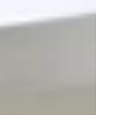
同じセリフでも説得力の出る喋り方
と、 逆になんだかテキトーに聞こえる
喋り方をレクチャーし、 役分けのヒン
トを提案しました。 滑舌レクチャー
後、グループに分かれてワーク。 メン
バー同士で、アクセント・鼻濁音・無
声化などをテンポよく、 でも見落とし
なくチェック！ 2日目は、“表現”につい
て深めていきました。 感情を動かして
演じているはずなのに、それがうまく
セリフに乗らない、 という感覚につい
て。 それはなぜなのか、どのようにす
ればよいのか。...