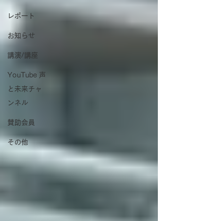
レポート
お知らせ
講演/講座
YouTube 声
と未来チャ
ンネル
賛助会員
その他