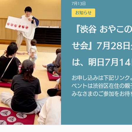
7月13日
族単位」でお申し込みく
お知らせ
行希望のご家族を 一つ
できません）
『渋谷 おやこ
せ会』7月28
は、明日7月14
までです。
お申し込みは下記リンク
ベントは渋谷区在住の親
みなさまのご参加をお待