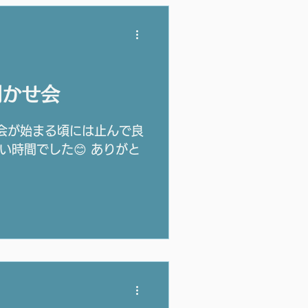
行希望のご家族を、 一つ
はできません） ※8月の読
休みです。
聞かせ会
会が始まる頃には止んで良
い時間でした😊 ありがと