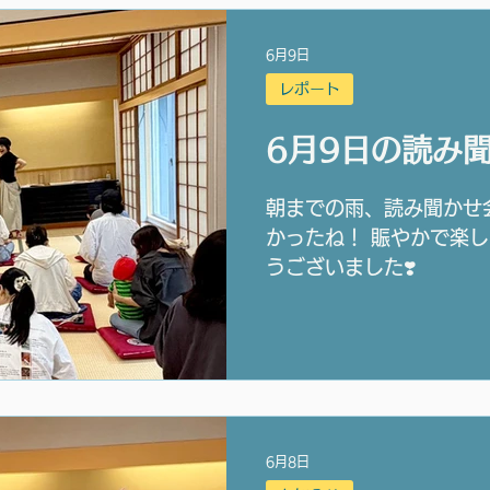
ださい。 （ご友人など同
の申し込みにまとめる事
6月9日
み聞かせ会は例年通りお
レポート
6月9日の読み
朝までの雨、読み聞かせ
かったね！ 賑やかで楽し
うございました❣️
6月8日