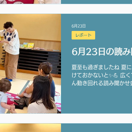
6月23日
レポート
6月23日の読
夏至も過ぎましたね 夏
けておかないと✨💪 広
ん動き回れる読み聞かせ
い😊📚 次回は7/14 
💡