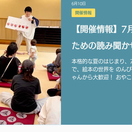
6月10日
開催情報
【開催情報】7
ための読み聞か
本格的な夏のはじまり、7
で、絵本の世界を のんび
ゃんから大歓迎！ おや
間を ご一緒できたらうれ
ださいね♪ ※応募資格：
未就学児と保護者 ※当
来場は できませんのでご
みの際に、ご来場希望の
らせ願います。 ※「ご