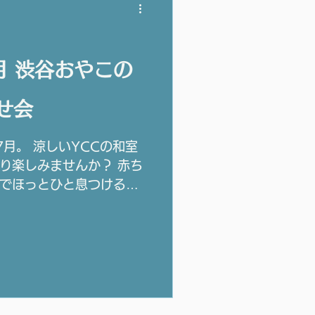
月 渋谷おやこの
せ会
月。 涼しいYCCの和室
り楽しみませんか？ 赤ち
こでほっとひと息つける時
しいです。 ぜひご応募く
渋谷区在住の0才児からの
選後、人数を増やしてのご
注意ください。 お申し込
 全ての方のお名前をお知
家族単位」でお申し込みく