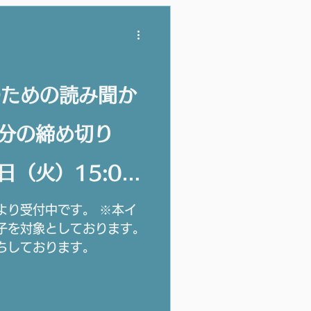
のための読み聞か
日分の締め切り
日（火）15:00
より受付中です。 ※本イ
子を対象としております。
ちしております。