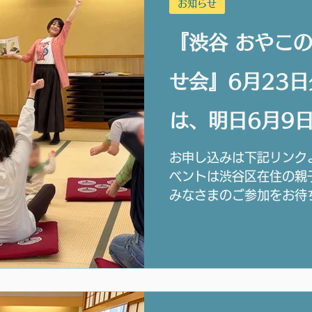
お知らせ
『渋谷 おやこ
せ会』6月23
は、明日6月9日
でです。
お申し込みは下記リンク
ベントは渋谷区在住の親
みなさまのご参加をお待