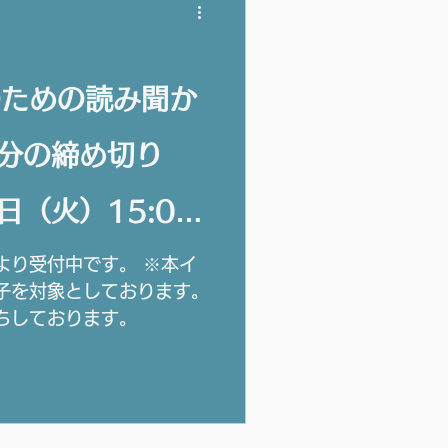
ださい。 （ご友人など同
の申し込みにまとめる事は
のための読み聞か
日分の締め切り
日（火）15:00
より受付中です。 ※本イ
子を対象としております。
ちしております。