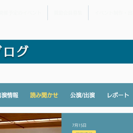
開催予定のイベント
賛助会員募集
イベント制作・出
ブログ
出演情報
読み聞かせ
公演/出演
レポート
e 声と未来チャンネル
賛助会員
その他
7月15日