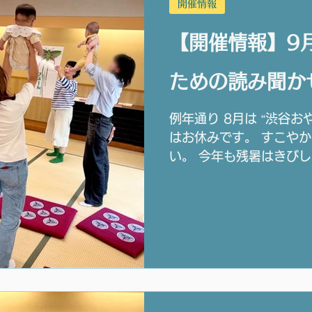
開催情報
【開催情報】9
ための読み聞か
例年通り 8月は “渋谷
はお休みです。 すこや
い。 今年も残暑はきびしい
なったら、涼しいYCCの
いに来てくださいね。 
迎！ 祝日は、幼稚園・
ん おねえさんもお待ちし
谷区在住の0才児からの
後、人数を増やしてのご
注意ください。 お申し
全ての方のお名前をお知