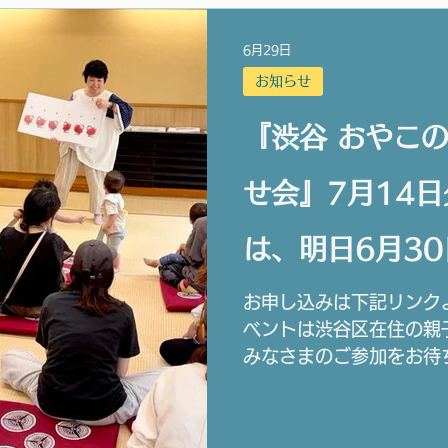
6月29日
お知らせ
『渋谷 おやこ
せ会』7月14
は、明日6月30
までです。
お申し込みは下記リンク
ベントは渋谷区在住の親
みなさまのご参加をお待