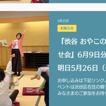
5月25日
お知らせ
『渋谷 おやこ
せ会』6月9日
明日5月26日（
です。
お申し込みは下記リンク
ベントは渋谷区在住の親
みなさまのご参加をお待