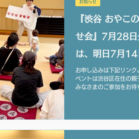
お知らせ
『渋谷 おやこ
せ会』7月28
は、明日7月14
までです。
お申し込みは下記リンク
ベントは渋谷区在住の親
みなさまのご参加をお待