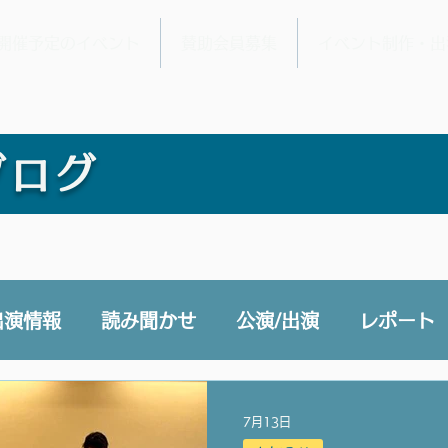
開催予定のイベント
賛助会員募集
イベント制作・出
ブログ
出演情報
読み聞かせ
公演/出演
レポート
e 声と未来チャンネル
賛助会員
その他
7月13日