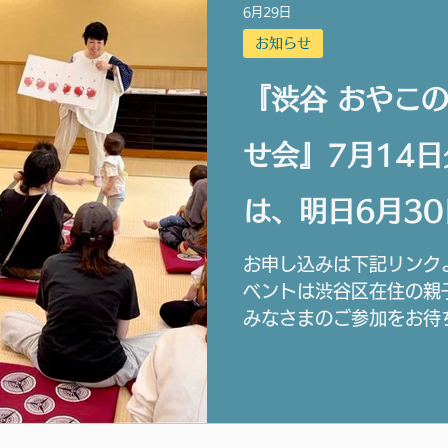
6月29日
お知らせ
『渋谷 おやこ
せ会』7月14
は、明日6月30
までです。
お申し込みは下記リンク
ベントは渋谷区在住の親
みなさまのご参加をお待