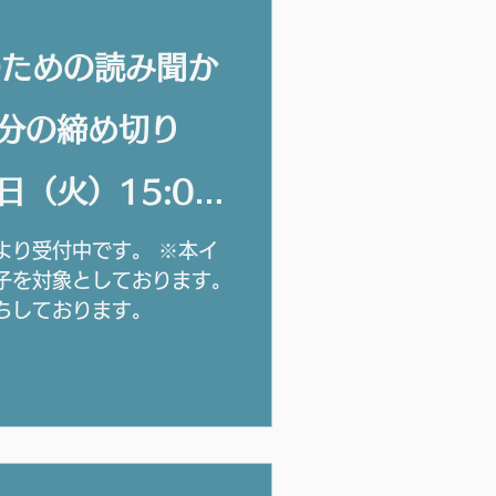
のための読み聞か
日分の締め切り
日（火）15:00
より受付中です。 ※本イ
子を対象としております。
ちしております。