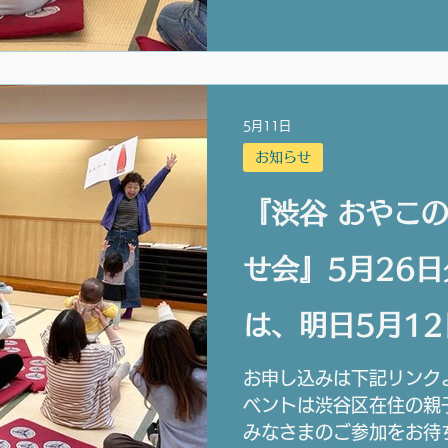
5月11日
お知らせ
『渋谷 おやこ
せ会』5月26
は、明日5月12
までです。
お申し込みは下記リンク
ベントは渋谷区在住の親
みなさまのご参加をお待