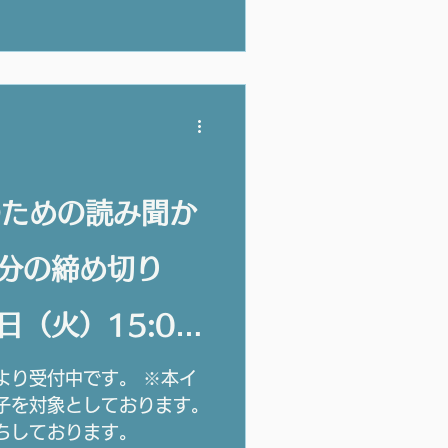
のための読み聞か
日分の締め切り
日（火）15:00
より受付中です。 ※本イ
子を対象としております。
ちしております。