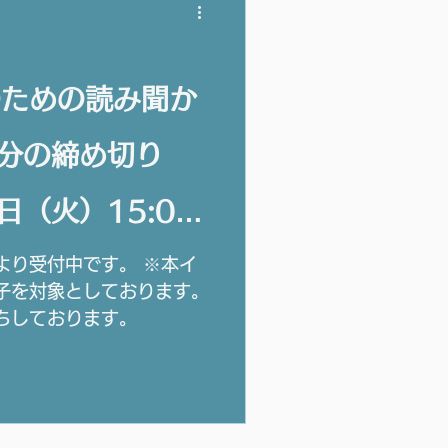
のための読み聞か
日分の締め切り
日（火）15:00
より受付中です。 ※本イ
子を対象としております。
ちしております。