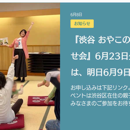
6月8日
お知らせ
『渋谷 おやこ
せ会』6月23
は、明日6月9日
でです。
お申し込みは下記リンク
ベントは渋谷区在住の親
みなさまのご参加をお待