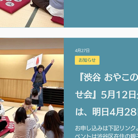
4月27日
お知らせ
『渋谷 おやこ
せ会』5月12
は、明日4月28
までです。
お申し込みは下記リンク
ベントは渋谷区在住の親