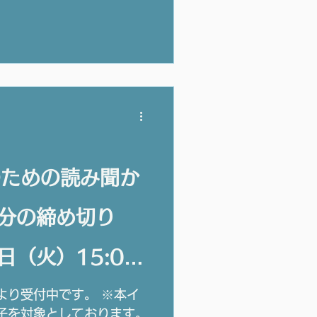
のための読み聞か
日分の締め切り
日（火）15:00
より受付中です。 ※本イ
子を対象としております。